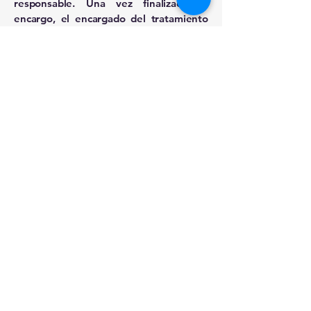
responsable. Una vez finalizado el
encargo, el encargado del tratamiento
devolverá al responsable los datos
personales y suprimirá cualquier copia
de la que disponga.
Por otra parte, sólo tendrán derecho a
acceder a estos datos personales los
terceros con los que LEX IMPERIUM,
S.L., tenga una obligación legal o
contractual de facilitarlos, entre los que
se incluyen, por ejemplo, el Defensor
del Pueblo y Jueces y Tribunales
interesados en los procedimientos
relacionados con las reclamaciones
presentadas.
DERECHOS DE LOS
INTERESADOS
El usuario podrá ejercitar en todo
momento, en los términos establecidos